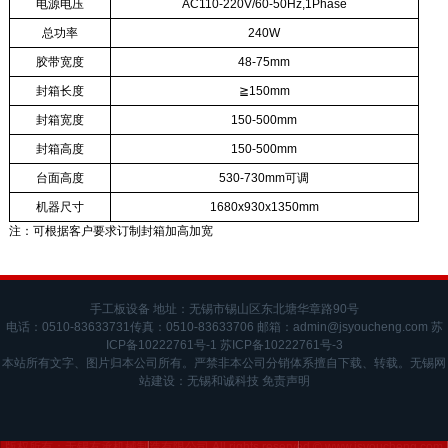
电源电压
AC110-220V/60-50Hz,1Phase
总功率
240W
胶带宽度
48-75mm
封箱长度
≧
150mm
封箱宽度
150-500mm
封箱高度
150-500mm
台面高度
530-730mm
可调
机器尺寸
1680x930x1350mm
注：可根据客户要求订制封箱加高加宽
手工板设备 地址：无锡市锡山区东北塘华章路90号
电话：0510-83633731传真：0510-83633706 邮箱：admin@jsyoucheng.com
苏
ICP备10222761号-1
苏ICP备10222761号-3
本站所有文字、图片归本公司所有。严禁非本公司分销体系擅自下载、转载。
无锡网
站建设
：
无锡和诚科技
免责声明
版权所有：无锡友承机械制造有限公司 All rights reserved ©
www.jsyoucheng.com